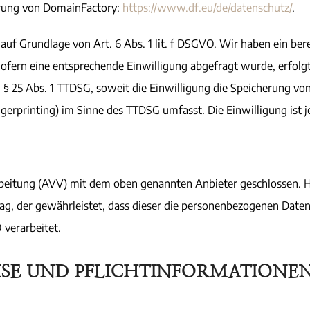
ärung von DomainFactory:
https://www.df.eu/de/datenschutz/
.
f Grundlage von Art. 6 Abs. 1 lit. f DSGVO. Wir haben ein bere
Sofern eine entsprechende Einwilligung abgefragt wurde, erfolgt
d § 25 Abs. 1 TTDSG, soweit die Einwilligung die Speicherung vo
ngerprinting) im Sinne des TTDSG umfasst. Die Einwilligung ist j
beitung (AVV) mit dem oben genannten Anbieter geschlossen. Hi
rag, der gewährleistet, dass dieser die personenbezogenen Dat
verarbeitet.
ISE UND PFLICHT­INFORMATIONE